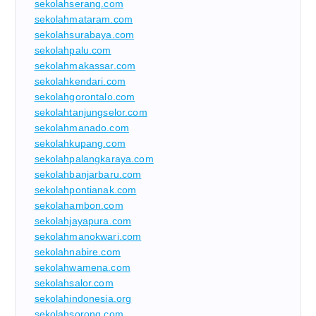
sekolahserang.com
sekolahmataram.com
sekolahsurabaya.com
sekolahpalu.com
sekolahmakassar.com
sekolahkendari.com
sekolahgorontalo.com
sekolahtanjungselor.com
sekolahmanado.com
sekolahkupang.com
sekolahpalangkaraya.com
sekolahbanjarbaru.com
sekolahpontianak.com
sekolahambon.com
sekolahjayapura.com
sekolahmanokwari.com
sekolahnabire.com
sekolahwamena.com
sekolahsalor.com
sekolahindonesia.org
sekolahsorong.com