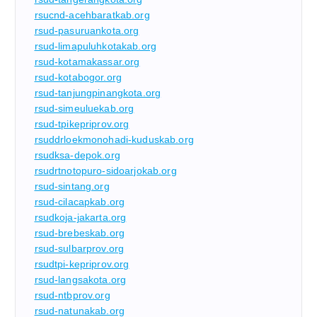
rsucnd-acehbaratkab.org
rsud-pasuruankota.org
rsud-limapuluhkotakab.org
rsud-kotamakassar.org
rsud-kotabogor.org
rsud-tanjungpinangkota.org
rsud-simeuluekab.org
rsud-tpikepriprov.org
rsuddrloekmonohadi-kuduskab.org
rsudksa-depok.org
rsudrtnotopuro-sidoarjokab.org
rsud-sintang.org
rsud-cilacapkab.org
rsudkoja-jakarta.org
rsud-brebeskab.org
rsud-sulbarprov.org
rsudtpi-kepriprov.org
rsud-langsakota.org
rsud-ntbprov.org
rsud-natunakab.org