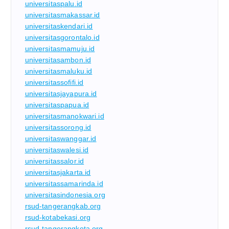
universitaspalu.id
universitasmakassar.id
universitaskendari.id
universitasgorontalo.id
universitasmamuju.id
universitasambon.id
universitasmaluku.id
universitassofifi.id
universitasjayapura.id
universitaspapua.id
universitasmanokwari.id
universitassorong.id
universitaswanggar.id
universitaswalesi.id
universitassalor.id
universitasjakarta.id
universitassamarinda.id
universitasindonesia.org
rsud-tangerangkab.org
rsud-kotabekasi.org
rsud-tangerangkota.org