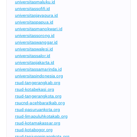
universitasmaluku.id
universitassofifi.id
universitasjayapura.id
universitaspapua.id
universitasmanokwari.id
universitassorong.id
universitaswanggar.id
universitaswalesi.id
universitassalor.id
universitasjakarta.id
universitassamarinda.id
universitasindonesia.org
rsud-tangerangkab.org
rsud-kotabekasi.org
rsud-tangerangkota.org
rsucnd-acehbaratkab.org
rsud-pasuruankota.org
rsud-limapuluhkotakab.org
rsud-kotamakassar.org
rsud-kotabogor.org
rsud-tanjungpinangkota.org