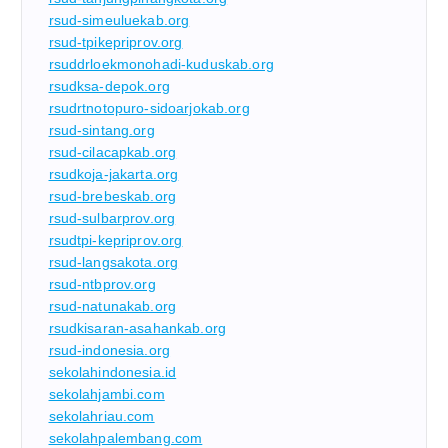
rsud-simeuluekab.org
rsud-tpikepriprov.org
rsuddrloekmonohadi-kuduskab.org
rsudksa-depok.org
rsudrtnotopuro-sidoarjokab.org
rsud-sintang.org
rsud-cilacapkab.org
rsudkoja-jakarta.org
rsud-brebeskab.org
rsud-sulbarprov.org
rsudtpi-kepriprov.org
rsud-langsakota.org
rsud-ntbprov.org
rsud-natunakab.org
rsudkisaran-asahankab.org
rsud-indonesia.org
sekolahindonesia.id
sekolahjambi.com
sekolahriau.com
sekolahpalembang.com