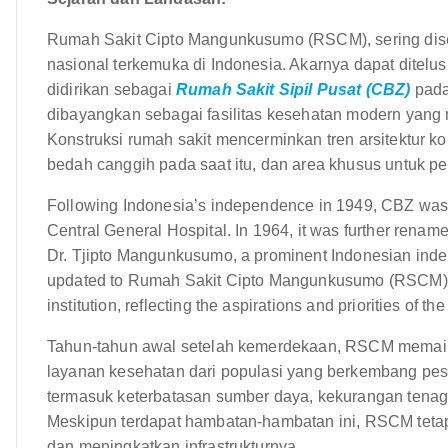
Rumah Sakit Cipto Mangunkusumo (RSCM), sering disebu
nasional terkemuka di Indonesia. Akarnya dapat ditelus
didirikan sebagai
Rumah Sakit Sipil Pusat (CBZ)
pada
dibayangkan sebagai fasilitas kesehatan modern yan
Konstruksi rumah sakit mencerminkan tren arsitektur k
bedah canggih pada saat itu, dan area khusus untuk pe
Following Indonesia’s independence in 1949, CBZ w
Central General Hospital. In 1964, it was further re
Dr. Tjipto Mangunkusumo, a prominent Indonesian indep
updated to Rumah Sakit Cipto Mangunkusumo (RSCM). Thi
institution, reflecting the aspirations and priorities of 
Tahun-tahun awal setelah kemerdekaan, RSCM memai
layanan kesehatan dari populasi yang berkembang pes
termasuk keterbatasan sumber daya, kekurangan tenaga 
Meskipun terdapat hambatan-hambatan ini, RSCM teta
dan meningkatkan infrastrukturnya.