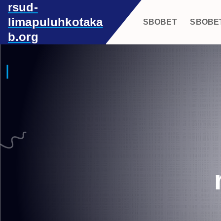
rsud-
S
k
limapuluhkotaka
SBOBET
SBOBE
i
b.org
p
t
o
c
o
n
t
e
n
t