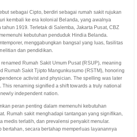
t sebagai Cipto, berdiri sebagai rumah sakit rujukan
uri kembali ke era kolonial Belanda, yang awalnya
 tahun 1919. Terletak di Salemba, Jakarta Pusat, CBZ
g memenuhi kebutuhan penduduk Hindia Belanda.
ontemporer, menggabungkan bangsal yang luas, fasilitas
nelitian dan pendidikan.
as renamed Rumah Sakit Umum Pusat (RSUP), meaning
named Rumah Sakit Tjipto Mangunkusumo (RSTM), honoring
endence activist and physician. The spelling was later
s renaming signified a shift towards a truly national
the newly independent nation.
nkan peran penting dalam memenuhi kebutuhan
at. Rumah sakit menghadapi tantangan yang signifikan,
medis terlatih, dan prevalensi penyakit menular.
p bertahan, secara bertahap memperluas layanannya