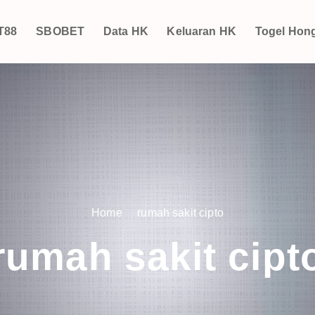
T88
SBOBET
Data HK
Keluaran HK
Togel Hon
Home
rumah sakit cipto
rumah sakit cipt