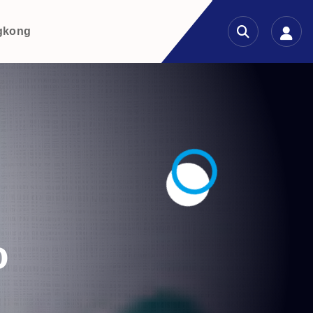
gkong
o