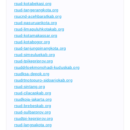
rsud-kotabekasi.org
rsud-tangerangkota.org
rsucnd-acehbaratkab.org
rsud-pasuruankota.org
rsud-limapuluhkotakab.org
rsud-kotamakassar.org
rsud-kotabogor.org
rsud-tanjungpinangkota.org
rsud-simeuluekab.org
rsud-tpikepriprov.org
rsuddrloekmonohadi-kuduskab.org
rsudksa-depok.org
rsudrtnotopuro-sidoarjokab.org
rsud-sintang.org
rsud-cilacapkab.org
rsudkoja-jakarta.org
rsud-brebeskab.org
rsud-sulbarprov.org
rsudtpi-kepriprov.org
rsud-langsakota.org