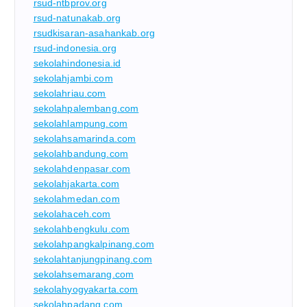
rsud-ntbprov.org
rsud-natunakab.org
rsudkisaran-asahankab.org
rsud-indonesia.org
sekolahindonesia.id
sekolahjambi.com
sekolahriau.com
sekolahpalembang.com
sekolahlampung.com
sekolahsamarinda.com
sekolahbandung.com
sekolahdenpasar.com
sekolahjakarta.com
sekolahmedan.com
sekolahaceh.com
sekolahbengkulu.com
sekolahpangkalpinang.com
sekolahtanjungpinang.com
sekolahsemarang.com
sekolahyogyakarta.com
sekolahpadang.com