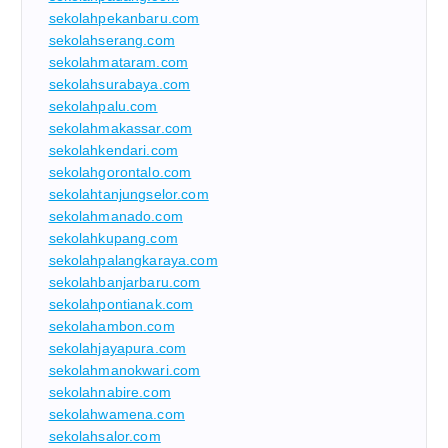
sekolahpekanbaru.com
sekolahserang.com
sekolahmataram.com
sekolahsurabaya.com
sekolahpalu.com
sekolahmakassar.com
sekolahkendari.com
sekolahgorontalo.com
sekolahtanjungselor.com
sekolahmanado.com
sekolahkupang.com
sekolahpalangkaraya.com
sekolahbanjarbaru.com
sekolahpontianak.com
sekolahambon.com
sekolahjayapura.com
sekolahmanokwari.com
sekolahnabire.com
sekolahwamena.com
sekolahsalor.com