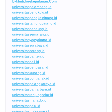
Bkkbntidorekepulauan.com
universitaspalembang.id
universitasbengkulu.id
universitaspangkalpinang.id
universitastanjungpinang.id
universitasbandung.id
universitassemarang.id
universitasyogyakarta.id
universitassurabaya.id
universitasserang.id
universitasbanten.id
universitasbali.id
universitasdenpasar.id
universitaskupang.id
universitaspontianak.id
universitaspalangkaraya.id
universitasbanjarbaru.id
universitastanjungselor.id
universitasmanado.id
universitaspalu.id
universitasmakassar.id