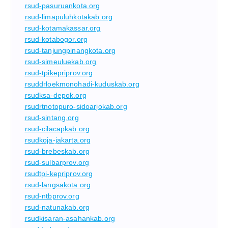
rsud-pasuruankota.org
rsud-limapuluhkotakab.org
rsud-kotamakassar.org
rsud-kotabogor.org
rsud-tanjungpinangkota.org
rsud-simeuluekab.org
rsud-tpikepriprov.org
rsuddrloekmonohadi-kuduskab.org
rsudksa-depok.org
rsudrtnotopuro-sidoarjokab.org
rsud-sintang.org
rsud-cilacapkab.org
rsudkoja-jakarta.org
rsud-brebeskab.org
rsud-sulbarprov.org
rsudtpi-kepriprov.org
rsud-langsakota.org
rsud-ntbprov.org
rsud-natunakab.org
rsudkisaran-asahankab.org