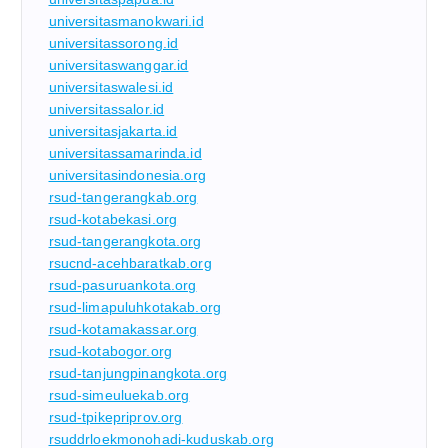
universitasmanokwari.id
universitassorong.id
universitaswanggar.id
universitaswalesi.id
universitassalor.id
universitasjakarta.id
universitassamarinda.id
universitasindonesia.org
rsud-tangerangkab.org
rsud-kotabekasi.org
rsud-tangerangkota.org
rsucnd-acehbaratkab.org
rsud-pasuruankota.org
rsud-limapuluhkotakab.org
rsud-kotamakassar.org
rsud-kotabogor.org
rsud-tanjungpinangkota.org
rsud-simeuluekab.org
rsud-tpikepriprov.org
rsuddrloekmonohadi-kuduskab.org