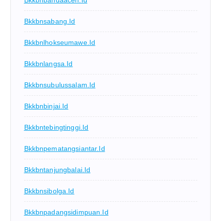
Bkkbnbandaaceh.id
Bkkbnsabang.id
Bkkbnlhokseumawe.id
Bkkbnlangsa.id
Bkkbnsubulussalam.id
Bkkbnbinjai.id
Bkkbntebingtinggi.id
Bkkbnpematangsiantar.id
Bkkbntanjungbalai.id
Bkkbnsibolga.id
Bkkbnpadangsidimpuan.id