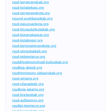
rsud-tangerangkab.org
rsud-kotabekasi.org
rsud-tangerangkota.org
rsucnd-acehbaratkab.org
rsud-pasuruankota.org
rsud-limapuluhkotakab.org
rsud-kotamakassar.org
rsud-kotabogor.org
rsud-tanjungpinangkota.org
rsud-simeuluekab.org
rsud-tpikepriprov.org
rsuddrloekmonohadi-kuduskab.org
rsudksa-depok.org
rsudrtnotopuro-sidoarjokab.org
rsud-sintang.org
rsud-cilacapkab.org
rsudkoja-jakarta.org
rsud-brebeskab.org
rsud-sulbarprov.org
rsudtpi-kepriprov.org
rsud-langsakota.org