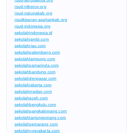
rsud-ntbprov.org
rsud-natunakab.org
rsudkisaran-asahankab.org
rsud-indonesia.org
sekolahindonesia.id
sekolahjambi.com
sekolahriau.com
sekolahpalembang.com
sekolahlampung.com
sekolahsamarinda.com
sekolahbandung.com
sekolahdenpasar.com
sekolahjakarta.com
sekolahmedan.com
sekolahaceh.com
sekolahbengkulu.com
sekolahpangkalpinang.com
sekolahtanjungpinang.com
sekolahsemarang.com
sekolahyogyakarta.com