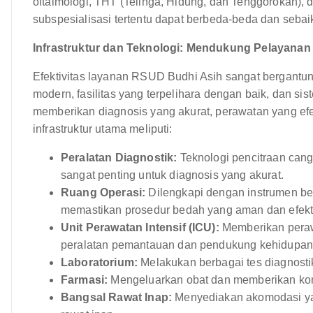
oftalmologi, THT (Telinga, Hidung, dan Tenggorokan), d
subspesialisasi tertentu dapat berbeda-beda dan sebai
Infrastruktur dan Teknologi: Mendukung Pelayanan
Efektivitas layanan RSUD Budhi Asih sangat bergantung
modern, fasilitas yang terpelihara dengan baik, dan si
memberikan diagnosis yang akurat, perawatan yang e
infrastruktur utama meliputi:
Peralatan Diagnostik:
Teknologi pencitraan cangg
sangat penting untuk diagnosis yang akurat.
Ruang Operasi:
Dilengkapi dengan instrumen b
memastikan prosedur bedah yang aman dan efekti
Unit Perawatan Intensif (ICU):
Memberikan perawa
peralatan pemantauan dan pendukung kehidupan
Laboratorium:
Melakukan berbagai tes diagnostik,
Farmasi:
Mengeluarkan obat dan memberikan kon
Bangsal Rawat Inap:
Menyediakan akomodasi ya