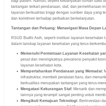
bagi pasien. Namun, seperti kebanyakan rumah saki
tantangan terkait pendanaan, staf, dan pemeliharaan i
layanan berkualitas tinggi dengan sumber daya yang t
dan komitmen terhadap perbaikan berkelanjutan.
Tantangan dan Peluang: Menavigasi Masa Depan L
RSUD Budhi Asih, seperti institusi layanan kesehatan
dalam lanskap layanan kesehatan yang terus berkemba
Memenuhi Permintaan Layanan Kesehatan yan
pesat dan meningkatnya prevalensi penyakit kro
layanan kesehatan kota.
Mempertahankan Pendanaan yang Memadai:
M
infrastruktur, membeli peralatan baru, dan menar
berkualitas merupakan tantangan yang terus-men
Mengatasi Kekurangan Staf:
Menarik dan memper
lainnya yang terampil sangat penting untuk memb
Mengikuti Kemajuan Teknologi:
Berinvestasi da