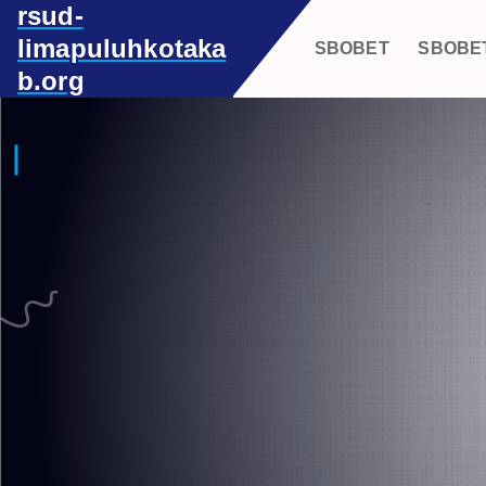
rsud-
S
k
limapuluhkotaka
SBOBET
SBOBE
i
b.org
p
t
o
c
o
n
t
e
n
t