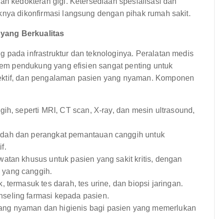
an kedokteran gigi. Ketersediaan spesialisasi dan
knya dikonfirmasi langsung dengan pihak rumah sakit.
 yang Berkualitas
 pada infrastruktur dan teknologinya. Peralatan medis
stem pendukung yang efisien sangat penting untuk
fektif, dan pengalaman pasien yang nyaman. Komponen
ih, seperti MRI, CT scan, X-ray, dan mesin ultrasound,
edah dan perangkat pemantauan canggih untuk
f.
tan khusus untuk pasien yang sakit kritis, dengan
 yang canggih.
 termasuk tes darah, tes urine, dan biopsi jaringan.
seling farmasi kepada pasien.
ng nyaman dan higienis bagi pasien yang memerlukan