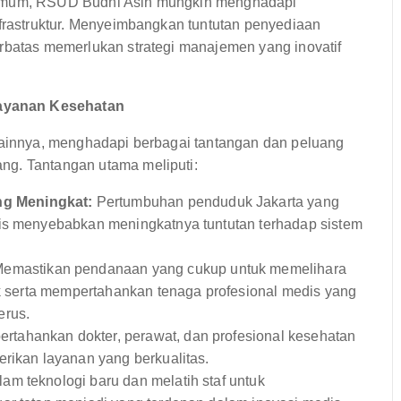
t umum, RSUD Budhi Asih mungkin menghadapi
nfrastruktur. Menyeimbangkan tuntutan penyediaan
erbatas memerlukan strategi manajemen yang inovatif
ayanan Kesehatan
 lainnya, menghadapi berbagai tantangan dan peluang
ng. Tantangan utama meliputi:
g Meningkat:
Pertumbuhan penduduk Jakarta yang
nis menyebabkan meningkatnya tuntutan terhadap sistem
emastikan pendanaan yang cukup untuk memelihara
ik serta mempertahankan tenaga profesional medis yang
erus.
tahankan dokter, perawat, dan profesional kesehatan
erikan layanan yang berkualitas.
lam teknologi baru dan melatih staf untuk