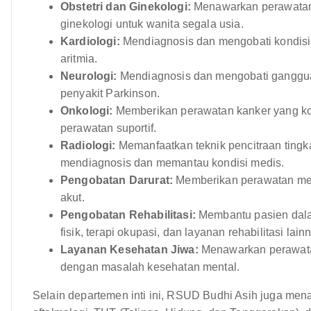
Obstetri dan Ginekologi:
Menawarkan perawatan 
ginekologi untuk wanita segala usia.
Kardiologi:
Mendiagnosis dan mengobati kondisi j
aritmia.
Neurologi:
Mendiagnosis dan mengobati gangguan 
penyakit Parkinson.
Onkologi:
Memberikan perawatan kanker yang kom
perawatan suportif.
Radiologi:
Memanfaatkan teknik pencitraan tingkat
mendiagnosis dan memantau kondisi medis.
Pengobatan Darurat:
Memberikan perawatan med
akut.
Pengobatan Rehabilitasi:
Membantu pasien dalam
fisik, terapi okupasi, dan layanan rehabilitasi lain
Layanan Kesehatan Jiwa:
Menawarkan perawatan 
dengan masalah kesehatan mental.
Selain departemen inti ini, RSUD Budhi Asih juga men