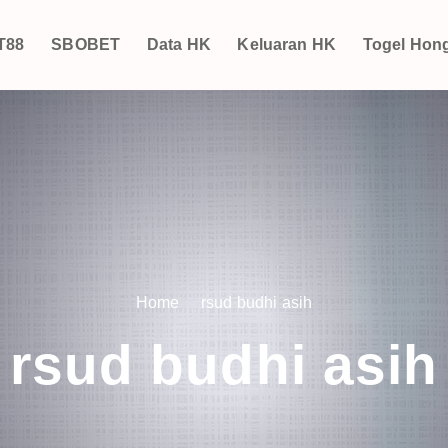
T88
SBOBET
Data HK
Keluaran HK
Togel Hon
Home
rsud budhi asih
rsud budhi asih