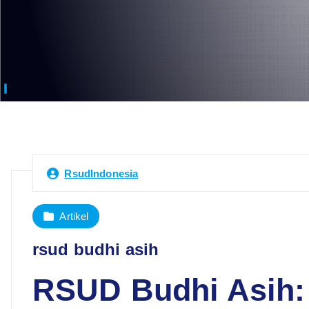
RsudIndonesia
Artikel
rsud budhi asih
RSUD Budhi Asih: