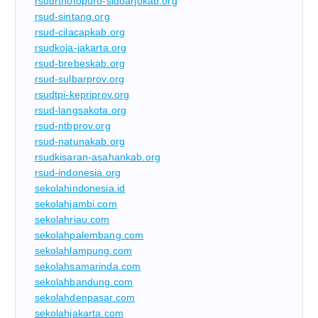
rsudrtnotopuro-sidoarjokab.org
rsud-sintang.org
rsud-cilacapkab.org
rsudkoja-jakarta.org
rsud-brebeskab.org
rsud-sulbarprov.org
rsudtpi-kepriprov.org
rsud-langsakota.org
rsud-ntbprov.org
rsud-natunakab.org
rsudkisaran-asahankab.org
rsud-indonesia.org
sekolahindonesia.id
sekolahjambi.com
sekolahriau.com
sekolahpalembang.com
sekolahlampung.com
sekolahsamarinda.com
sekolahbandung.com
sekolahdenpasar.com
sekolahjakarta.com