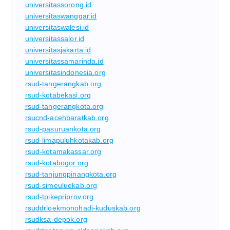
universitassorong.id
universitaswanggar.id
universitaswalesi.id
universitassalor.id
universitasjakarta.id
universitassamarinda.id
universitasindonesia.org
rsud-tangerangkab.org
rsud-kotabekasi.org
rsud-tangerangkota.org
rsucnd-acehbaratkab.org
rsud-pasuruankota.org
rsud-limapuluhkotakab.org
rsud-kotamakassar.org
rsud-kotabogor.org
rsud-tanjungpinangkota.org
rsud-simeuluekab.org
rsud-tpikepriprov.org
rsuddrloekmonohadi-kuduskab.org
rsudksa-depok.org