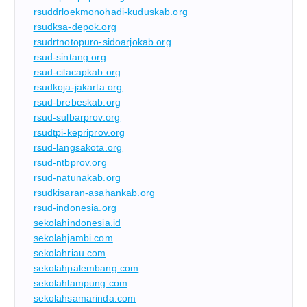
rsuddrloekmonohadi-kuduskab.org
rsudksa-depok.org
rsudrtnotopuro-sidoarjokab.org
rsud-sintang.org
rsud-cilacapkab.org
rsudkoja-jakarta.org
rsud-brebeskab.org
rsud-sulbarprov.org
rsudtpi-kepriprov.org
rsud-langsakota.org
rsud-ntbprov.org
rsud-natunakab.org
rsudkisaran-asahankab.org
rsud-indonesia.org
sekolahindonesia.id
sekolahjambi.com
sekolahriau.com
sekolahpalembang.com
sekolahlampung.com
sekolahsamarinda.com