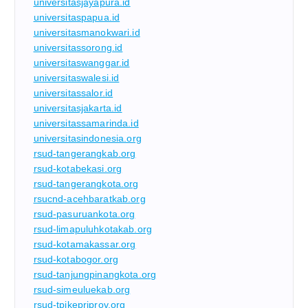
universitasjayapura.id
universitaspapua.id
universitasmanokwari.id
universitassorong.id
universitaswanggar.id
universitaswalesi.id
universitassalor.id
universitasjakarta.id
universitassamarinda.id
universitasindonesia.org
rsud-tangerangkab.org
rsud-kotabekasi.org
rsud-tangerangkota.org
rsucnd-acehbaratkab.org
rsud-pasuruankota.org
rsud-limapuluhkotakab.org
rsud-kotamakassar.org
rsud-kotabogor.org
rsud-tanjungpinangkota.org
rsud-simeuluekab.org
rsud-tpikepriprov.org