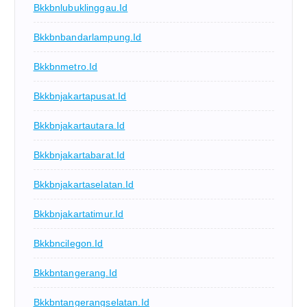
Bkkbnlubuklinggau.id
Bkkbnbandarlampung.id
Bkkbnmetro.id
Bkkbnjakartapusat.id
Bkkbnjakartautara.id
Bkkbnjakartabarat.id
Bkkbnjakartaselatan.id
Bkkbnjakartatimur.id
Bkkbncilegon.id
Bkkbntangerang.id
Bkkbntangerangselatan.id