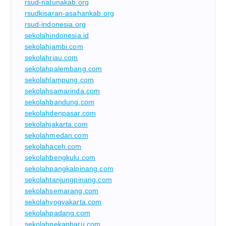
rsud-natunakab.org
rsudkisaran-asahankab.org
rsud-indonesia.org
sekolahindonesia.id
sekolahjambi.com
sekolahriau.com
sekolahpalembang.com
sekolahlampung.com
sekolahsamarinda.com
sekolahbandung.com
sekolahdenpasar.com
sekolahjakarta.com
sekolahmedan.com
sekolahaceh.com
sekolahbengkulu.com
sekolahpangkalpinang.com
sekolahtanjungpinang.com
sekolahsemarang.com
sekolahyogyakarta.com
sekolahpadang.com
sekolahpekanbaru.com