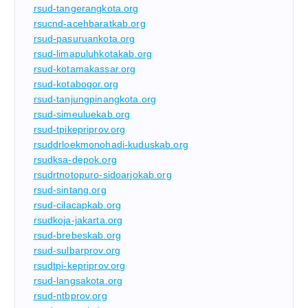
rsud-tangerangkota.org
rsucnd-acehbaratkab.org
rsud-pasuruankota.org
rsud-limapuluhkotakab.org
rsud-kotamakassar.org
rsud-kotabogor.org
rsud-tanjungpinangkota.org
rsud-simeuluekab.org
rsud-tpikepriprov.org
rsuddrloekmonohadi-kuduskab.org
rsudksa-depok.org
rsudrtnotopuro-sidoarjokab.org
rsud-sintang.org
rsud-cilacapkab.org
rsudkoja-jakarta.org
rsud-brebeskab.org
rsud-sulbarprov.org
rsudtpi-kepriprov.org
rsud-langsakota.org
rsud-ntbprov.org