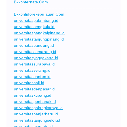
Bkkbnternate.com
Bkkbntidorekepulauan.com
universitaspalembang.id
universitasbengkulu.id
universitaspangkalpinang.id
universitastanjungpinang.id
universitasbandung.id
universitassemarang.id
universitasyogyakarta.id
universitassurabaya.id
universitasserang.id
universitasbanten.id
universitasbali.id
universitasdenpasar.id
universitaskupang.id
universitaspontianak.id
universitaspalangkaraya.id
universitasbanjarbaru.id
universitastanjungselor.id
universitasmanado.id