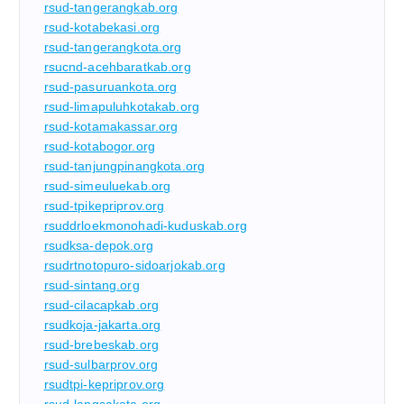
rsud-tangerangkab.org
rsud-kotabekasi.org
rsud-tangerangkota.org
rsucnd-acehbaratkab.org
rsud-pasuruankota.org
rsud-limapuluhkotakab.org
rsud-kotamakassar.org
rsud-kotabogor.org
rsud-tanjungpinangkota.org
rsud-simeuluekab.org
rsud-tpikepriprov.org
rsuddrloekmonohadi-kuduskab.org
rsudksa-depok.org
rsudrtnotopuro-sidoarjokab.org
rsud-sintang.org
rsud-cilacapkab.org
rsudkoja-jakarta.org
rsud-brebeskab.org
rsud-sulbarprov.org
rsudtpi-kepriprov.org
rsud-langsakota.org