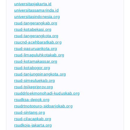
universitasjakarta.id
universitassamarinda.id
universitasindonesia.org
rsud-tangerangkab.org
rsud-kotabekasi.org
rsud-tangerangkota.org
rsucnd-acehbaratkab.org
rsud-pasuruankota.org
rsud-limapuluhkotakab.org
rsud-kotamakassar.org
rsud-kotabogor.org
rsud-tanjungpinangkota.org
rsud-simeuluekab.org
rsud-tpikepriprov.org
rsuddrloekmonohadi-kuduskab.org
rsudksa-depok.org
rsudrtnotopuro-sidoarjokab.org
rsud-sintang.org
rsud-cilacapkab.org
rsudkoja-jakarta.org