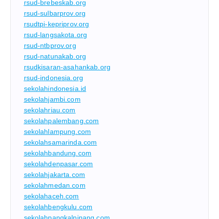
rsud-brebeskab.org
rsud-sulbarprov.org
rsudtpi-kepriprov.org
rsud-langsakota.org
rsud-ntbprov.org
rsud-natunakab.org
rsudkisaran-asahankab.org
rsud-indonesia.org
sekolahindonesia.id
sekolahjambi.com
sekolahriau.com
sekolahpalembang.com
sekolahlampung.com
sekolahsamarinda.com
sekolahbandung.com
sekolahdenpasar.com
sekolahjakarta.com
sekolahmedan.com
sekolahaceh.com
sekolahbengkulu.com
sekolahpangkalpinang.com