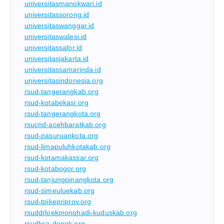
universitasmanokwari.id
universitassorong.id
universitaswanggar.id
universitaswalesi.id
universitassalor.id
universitasjakarta.id
universitassamarinda.id
universitasindonesia.org
rsud-tangerangkab.org
rsud-kotabekasi.org
rsud-tangerangkota.org
rsucnd-acehbaratkab.org
rsud-pasuruankota.org
rsud-limapuluhkotakab.org
rsud-kotamakassar.org
rsud-kotabogor.org
rsud-tanjungpinangkota.org
rsud-simeuluekab.org
rsud-tpikepriprov.org
rsuddrloekmonohadi-kuduskab.org
rsudksa-depok.org