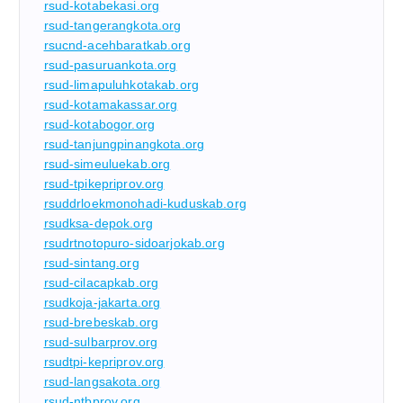
rsud-kotabekasi.org
rsud-tangerangkota.org
rsucnd-acehbaratkab.org
rsud-pasuruankota.org
rsud-limapuluhkotakab.org
rsud-kotamakassar.org
rsud-kotabogor.org
rsud-tanjungpinangkota.org
rsud-simeuluekab.org
rsud-tpikepriprov.org
rsuddrloekmonohadi-kuduskab.org
rsudksa-depok.org
rsudrtnotopuro-sidoarjokab.org
rsud-sintang.org
rsud-cilacapkab.org
rsudkoja-jakarta.org
rsud-brebeskab.org
rsud-sulbarprov.org
rsudtpi-kepriprov.org
rsud-langsakota.org
rsud-ntbprov.org