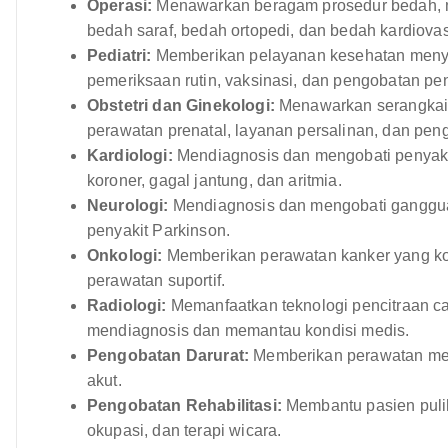
Operasi:
Menawarkan beragam prosedur bedah, m
bedah saraf, bedah ortopedi, dan bedah kardiovas
Pediatri:
Memberikan pelayanan kesehatan menyel
pemeriksaan rutin, vaksinasi, dan pengobatan pen
Obstetri dan Ginekologi:
Menawarkan serangkaia
perawatan prenatal, layanan persalinan, dan peng
Kardiologi:
Mendiagnosis dan mengobati penyakit
koroner, gagal jantung, dan aritmia.
Neurologi:
Mendiagnosis dan mengobati gangguan 
penyakit Parkinson.
Onkologi:
Memberikan perawatan kanker yang kom
perawatan suportif.
Radiologi:
Memanfaatkan teknologi pencitraan ca
mendiagnosis dan memantau kondisi medis.
Pengobatan Darurat:
Memberikan perawatan med
akut.
Pengobatan Rehabilitasi:
Membantu pasien pulih d
okupasi, dan terapi wicara.