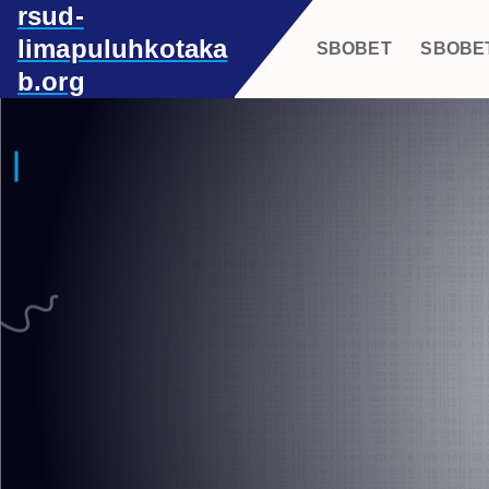
rsud-
S
k
limapuluhkotaka
SBOBET
SBOBE
i
b.org
p
t
o
c
o
n
t
e
n
t