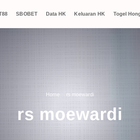
T88
SBOBET
Data HK
Keluaran HK
Togel Hon
Home
rs moewardi
rs moewardi