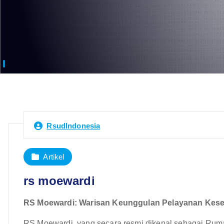
RsudIndonesia
Artikel
rs moewardi
RS Moewardi: Warisan Keunggulan Pelayanan Keseh
RS Moewardi, yang secara resmi dikenal sebagai Rum