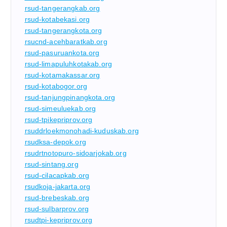
rsud-tangerangkab.org
rsud-kotabekasi.org
rsud-tangerangkota.org
rsucnd-acehbaratkab.org
rsud-pasuruankota.org
rsud-limapuluhkotakab.org
rsud-kotamakassar.org
rsud-kotabogor.org
rsud-tanjungpinangkota.org
rsud-simeuluekab.org
rsud-tpikepriprov.org
rsuddrloekmonohadi-kuduskab.org
rsudksa-depok.org
rsudrtnotopuro-sidoarjokab.org
rsud-sintang.org
rsud-cilacapkab.org
rsudkoja-jakarta.org
rsud-brebeskab.org
rsud-sulbarprov.org
rsudtpi-kepriprov.org