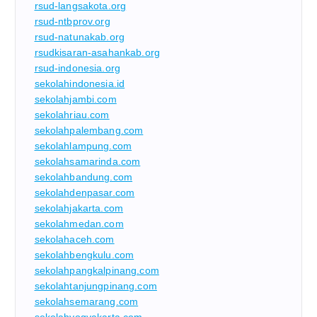
rsud-langsakota.org
rsud-ntbprov.org
rsud-natunakab.org
rsudkisaran-asahankab.org
rsud-indonesia.org
sekolahindonesia.id
sekolahjambi.com
sekolahriau.com
sekolahpalembang.com
sekolahlampung.com
sekolahsamarinda.com
sekolahbandung.com
sekolahdenpasar.com
sekolahjakarta.com
sekolahmedan.com
sekolahaceh.com
sekolahbengkulu.com
sekolahpangkalpinang.com
sekolahtanjungpinang.com
sekolahsemarang.com
sekolahyogyakarta.com