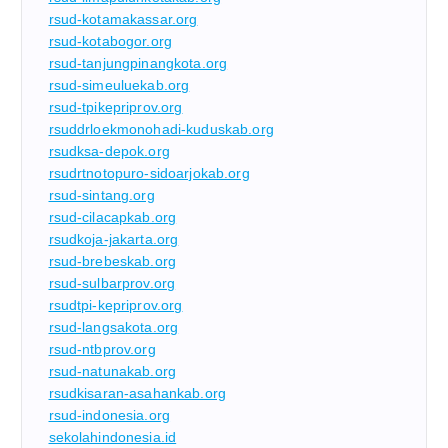
rsud-kotamakassar.org
rsud-kotabogor.org
rsud-tanjungpinangkota.org
rsud-simeuluekab.org
rsud-tpikepriprov.org
rsuddrloekmonohadi-kuduskab.org
rsudksa-depok.org
rsudrtnotopuro-sidoarjokab.org
rsud-sintang.org
rsud-cilacapkab.org
rsudkoja-jakarta.org
rsud-brebeskab.org
rsud-sulbarprov.org
rsudtpi-kepriprov.org
rsud-langsakota.org
rsud-ntbprov.org
rsud-natunakab.org
rsudkisaran-asahankab.org
rsud-indonesia.org
sekolahindonesia.id