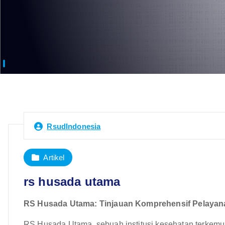
RsudIndonesia
Artikel
rs husada utama
RS Husada Utama: Tinjauan Komprehensif Pelaya
RS Husada Utama, sebuah institusi kesehatan terkemuk