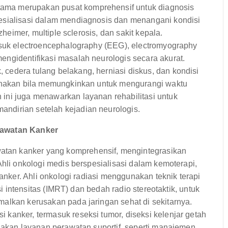
ama merupakan pusat komprehensif untuk diagnosis
pesialisasi dalam mendiagnosis dan menangani kondisi
zheimer, multiple sclerosis, dan sakit kepala.
masuk electroencephalography (EEG), electromyography
engidentifikasi masalah neurologis secara akurat.
cedera tulang belakang, herniasi diskus, dan kondisi
gunakan bila memungkinkan untuk mengurangi waktu
ini juga menawarkan layanan rehabilitasi untuk
ndirian setelah kejadian neurologis.
rawatan Kanker
tan kanker yang komprehensif, mengintegrasikan
Ahli onkologi medis berspesialisasi dalam kemoterapi,
kanker. Ahli onkologi radiasi menggunakan teknik terapi
si intensitas (IMRT) dan bedah radio stereotaktik, untuk
alkan kerusakan pada jaringan sehat di sekitarnya.
kanker, termasuk reseksi tumor, diseksi kelenjar getah
diakan layanan perawatan suportif, seperti manajemen