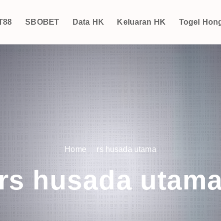
T88
SBOBET
Data HK
Keluaran HK
Togel Hon
Home
rs husada utama
rs husada utam