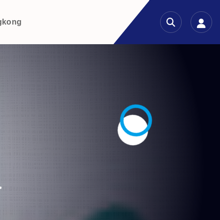
gkong
a