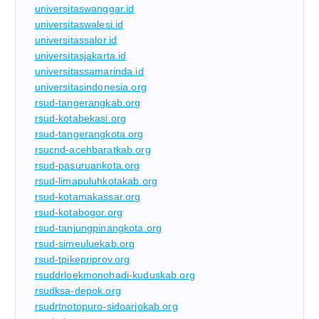
universitaswanggar.id
universitaswalesi.id
universitassalor.id
universitasjakarta.id
universitassamarinda.id
universitasindonesia.org
rsud-tangerangkab.org
rsud-kotabekasi.org
rsud-tangerangkota.org
rsucnd-acehbaratkab.org
rsud-pasuruankota.org
rsud-limapuluhkotakab.org
rsud-kotamakassar.org
rsud-kotabogor.org
rsud-tanjungpinangkota.org
rsud-simeuluekab.org
rsud-tpikepriprov.org
rsuddrloekmonohadi-kuduskab.org
rsudksa-depok.org
rsudrtnotopuro-sidoarjokab.org