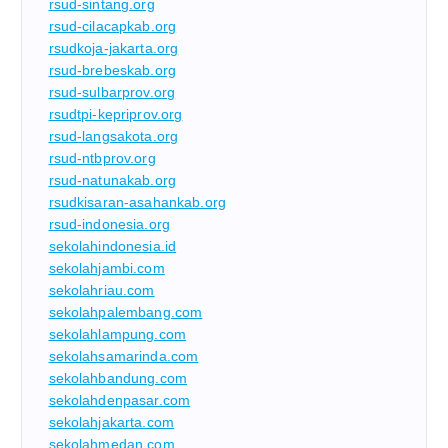
rsud-sintang.org
rsud-cilacapkab.org
rsudkoja-jakarta.org
rsud-brebeskab.org
rsud-sulbarprov.org
rsudtpi-kepriprov.org
rsud-langsakota.org
rsud-ntbprov.org
rsud-natunakab.org
rsudkisaran-asahankab.org
rsud-indonesia.org
sekolahindonesia.id
sekolahjambi.com
sekolahriau.com
sekolahpalembang.com
sekolahlampung.com
sekolahsamarinda.com
sekolahbandung.com
sekolahdenpasar.com
sekolahjakarta.com
sekolahmedan.com