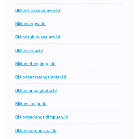
Bkkbnlhokseumawe.id
Bkkbnlangsa.id
Bkkbnsubulussalam.id
Bkkbnbinjai.id
Bkkbntebingtinggi.id
Bkkbnpematangsiantar.id
Bkkbntanjungbalai.id
Bkkbnsibolga.id
Bkkbnpadangsidimpuan.id
Bkkbngunungsitoli.id