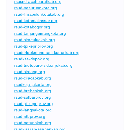
rsucnd-acehbaratkab.org
rsud-pasuruankota.org
rsud-limapuluhkotakab.org
rsud-kotamakassar.org
rsud-kotabogor.org
rsud-tanjungpinangkota.org
rsud-simeuluekab.org
rsud-tpikepriprov.org
rsuddrloekmonohadi-kuduskab.org
rsudksa-depok.org
rsudrtnotopuro-sidoarjokab.org
rsud-sintang.org
rsud-cilacapkab.org
rsudkoja-jakarta.org
rsud-brebeskab.org
rsud-sulbarprov.org
rsudtpi-kepriprov.org
rsud-langsakota.org
rsud-ntbprov.org
rsud-natunakab.org
rsudkisaran-asahankab.org