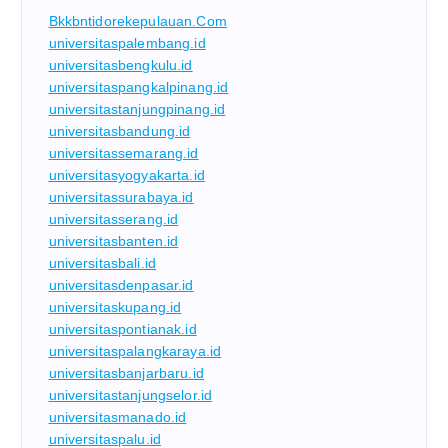
Bkkbntidorekepulauan.com
universitaspalembang.id
universitasbengkulu.id
universitaspangkalpinang.id
universitastanjungpinang.id
universitasbandung.id
universitassemarang.id
universitasyogyakarta.id
universitassurabaya.id
universitasserang.id
universitasbanten.id
universitasbali.id
universitasdenpasar.id
universitaskupang.id
universitaspontianak.id
universitaspalangkaraya.id
universitasbanjarbaru.id
universitastanjungselor.id
universitasmanado.id
universitaspalu.id