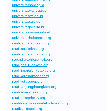
universitassorong.id
universitaswanggar.id
universitaswalesi.id
universitassalor.id
universitasjakarta.id
universitassamarinda.id
universitasindonesia.org
rsud-tangerangkab.org
rsud-kotabekasi.org
rsud-tangerangkota.org
rsucnd-acehbaratkab.org
rsud-pasuruankota.org
rsud-limapuluhkotakab.org
rsud-kotamakassar.org
rsud-kotabogor.org
rsud-tanjungpinangkota.org
rsud-simeuluekab.org
rsud-tpikepriprov.org
rsuddrloekmonohadi-kuduskab.org
rsudksa-depok.org