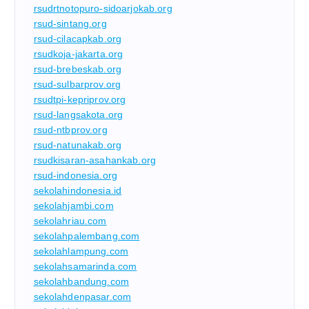
rsudrtnotopuro-sidoarjokab.org
rsud-sintang.org
rsud-cilacapkab.org
rsudkoja-jakarta.org
rsud-brebeskab.org
rsud-sulbarprov.org
rsudtpi-kepriprov.org
rsud-langsakota.org
rsud-ntbprov.org
rsud-natunakab.org
rsudkisaran-asahankab.org
rsud-indonesia.org
sekolahindonesia.id
sekolahjambi.com
sekolahriau.com
sekolahpalembang.com
sekolahlampung.com
sekolahsamarinda.com
sekolahbandung.com
sekolahdenpasar.com