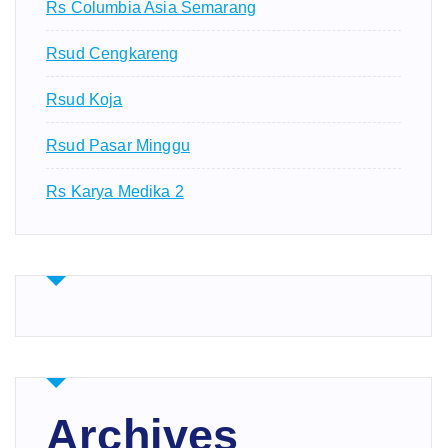
Rs Columbia Asia Semarang
Rsud Cengkareng
Rsud Koja
Rsud Pasar Minggu
Rs Karya Medika 2
Archives