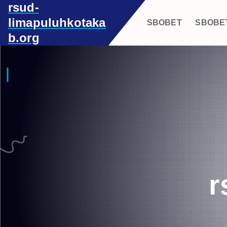
rsud-
S
k
limapuluhkotaka
SBOBET
SBOBE
i
b.org
p
t
o
c
o
n
t
e
n
t
r