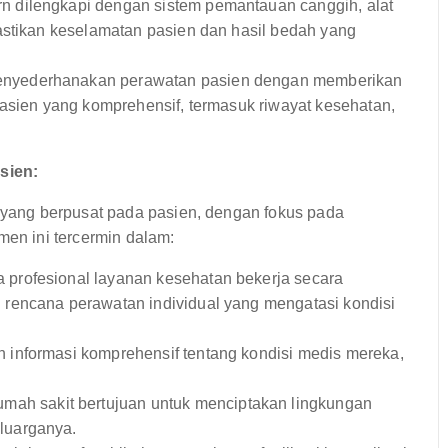
 dilengkapi dengan sistem pemantauan canggih, alat
astikan keselamatan pasien dan hasil bedah yang
nyederhanakan perawatan pasien dengan memberikan
pasien yang komprehensif, termasuk riwayat kesehatan,
sien:
ang berpusat pada pasien, dengan fokus pada
men ini tercermin dalam:
 profesional layanan kesehatan bekerja secara
rencana perawatan individual yang mengatasi kondisi
informasi komprehensif tentang kondisi medis mereka,
mah sakit bertujuan untuk menciptakan lingkungan
luarganya.