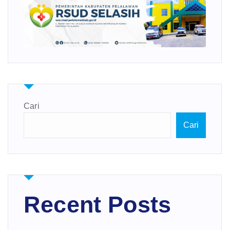
Cari
Cari
Recent Posts