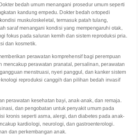
ik. Dokter bedah umum menangani prosedur umum seperti
angkatan kandung empedu. Dokter bedah ortopedi
ondisi muskuloskeletal, termasuk patah tulang,
dah saraf menangani kondisi yang mempengaruhi otak,
ogi fokus pada saluran kemih dan sistem reproduksi pria.
si dan kosmetik.
mberikan perawatan komprehensif bagi perempuan
 mencakup perawatan pranatal, persalinan, perawatan
 gangguan menstruasi, nyeri panggul, dan kanker sistem
knologi reproduksi canggih dan pilihan bedah invasif
n perawatan kesehatan bayi, anak-anak, dan remaja.
sinasi, dan pengobatan untuk penyakit umum pada
 kronis seperti asma, alergi, dan diabetes pada anak-
cakup kardiologi, neurologi, dan gastroenterologi.
han dan perkembangan anak.