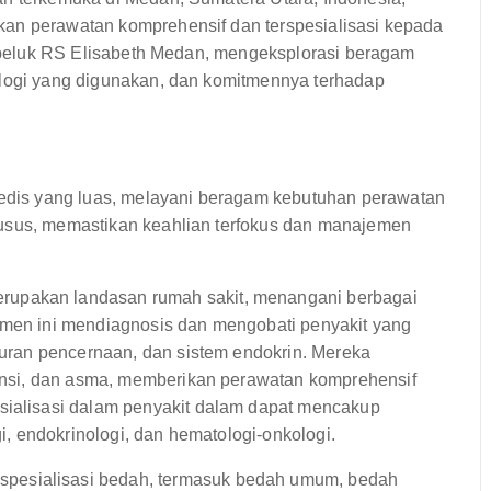
kan perawatan komprehensif dan terspesialisasi kepada
uk-beluk RS Elisabeth Medan, mengeksplorasi beragam
ologi yang digunakan, dan komitmennya terhadap
dis yang luas, melayani beragam kebutuhan perawatan
husus, memastikan keahlian terfokus dan manajemen
upakan landasan rumah sakit, menangani berbagai
emen ini mendiagnosis dan mengobati penyakit yang
aluran pencernaan, dan sistem endokrin. Mereka
rtensi, dan asma, memberikan perawatan komprehensif
esialisasi dalam penyakit dalam dapat mencakup
gi, endokrinologi, dan hematologi-onkologi.
pesialisasi bedah, termasuk bedah umum, bedah