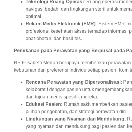
Teknologi Ruang Operasi:
Ruang operasi modern
navigasi bedah, dan lingkungan steril untuk mem
optimal.
Rekam Medis Elektronik (EMR):
Sistem EMR me
profesional kesehatan akses terhadap informasi 
obat-obatan, dan hasil tes.
Penekanan pada Perawatan yang Berpusat pada Pa
RS Elisabeth Medan berupaya memberikan perawatan y
kebutuhan dan preferensi individu setiap pasien. Komit
Rencana Perawatan yang Dipersonalisasi:
Para
kolaboratif dengan pasien untuk mengembangkan 
dan tujuan medis spesifik mereka.
Edukasi Pasien:
Rumah sakit memberikan pasien 
pilihan pengobatan, dan strategi perawatan diri.
Lingkungan yang Nyaman dan Mendukung:
Ru
yang nyaman dan mendukung bagi pasien dan ke