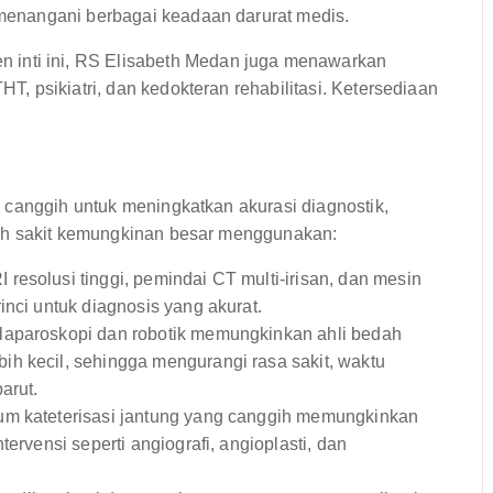
k menangani berbagai keadaan darurat medis.
n inti ini, RS Elisabeth Medan juga menawarkan
HT, psikiatri, dan kedokteran rehabilitasi. Ketersediaan
 canggih untuk meningkatkan akurasi diagnostik,
ah sakit kemungkinan besar menggunakan:
resolusi tinggi, pemindai CT multi-irisan, dan mesin
inci untuk diagnosis yang akurat.
laparoskopi dan robotik memungkinkan ahli bedah
h kecil, sehingga mengurangi rasa sakit, waktu
arut.
um kateterisasi jantung yang canggih memungkinkan
ervensi seperti angiografi, angioplasti, dan