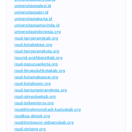
universitaswalesi.id
universitassalor.id
universitasjakarta.id
universitassamarinda.id
universitasindonesia.org
rsud-tangerangkab.org
rsud-kotabekasi.org
rsud-tangerangkota.org
rsucnd-acehbaratkab.org
rsud-pasuruankota.org
rsud-limapuluhkotakab.org
rsud-kotamakassar.org
rsud-kotabogor.org
rsud-tanjungpinangkota.org
rsud-simeuluekab.org
rsud-tpikepriprov.org
rsuddrloekmonohadi-kuduskab.org
rsudksa-depok.org
rsudrtnotopuro-sidoarjokab.org
rsud-sintang.org