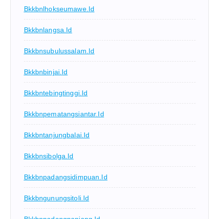
Bkkbnlhokseumawe.id
Bkkbnlangsa.id
Bkkbnsubulussalam.id
Bkkbnbinjai.id
Bkkbntebingtinggi.id
Bkkbnpematangsiantar.id
Bkkbntanjungbalai.id
Bkkbnsibolga.id
Bkkbnpadangsidimpuan.id
Bkkbngunungsitoli.id