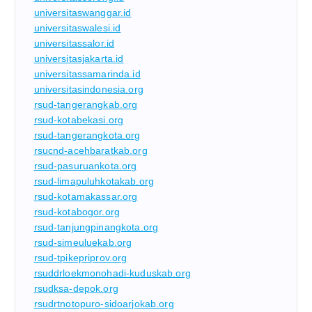
universitaswanggar.id
universitaswalesi.id
universitassalor.id
universitasjakarta.id
universitassamarinda.id
universitasindonesia.org
rsud-tangerangkab.org
rsud-kotabekasi.org
rsud-tangerangkota.org
rsucnd-acehbaratkab.org
rsud-pasuruankota.org
rsud-limapuluhkotakab.org
rsud-kotamakassar.org
rsud-kotabogor.org
rsud-tanjungpinangkota.org
rsud-simeuluekab.org
rsud-tpikepriprov.org
rsuddrloekmonohadi-kuduskab.org
rsudksa-depok.org
rsudrtnotopuro-sidoarjokab.org