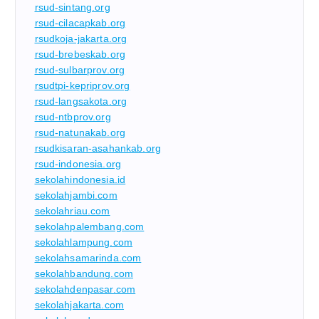
rsud-sintang.org
rsud-cilacapkab.org
rsudkoja-jakarta.org
rsud-brebeskab.org
rsud-sulbarprov.org
rsudtpi-kepriprov.org
rsud-langsakota.org
rsud-ntbprov.org
rsud-natunakab.org
rsudkisaran-asahankab.org
rsud-indonesia.org
sekolahindonesia.id
sekolahjambi.com
sekolahriau.com
sekolahpalembang.com
sekolahlampung.com
sekolahsamarinda.com
sekolahbandung.com
sekolahdenpasar.com
sekolahjakarta.com