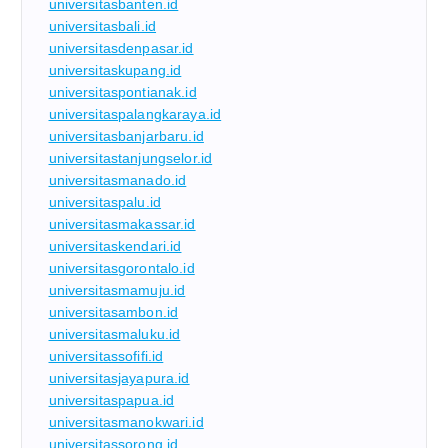
universitasbanten.id
universitasbali.id
universitasdenpasar.id
universitaskupang.id
universitaspontianak.id
universitaspalangkaraya.id
universitasbanjarbaru.id
universitastanjungselor.id
universitasmanado.id
universitaspalu.id
universitasmakassar.id
universitaskendari.id
universitasgorontalo.id
universitasmamuju.id
universitasambon.id
universitasmaluku.id
universitassofifi.id
universitasjayapura.id
universitaspapua.id
universitasmanokwari.id
universitassorong.id