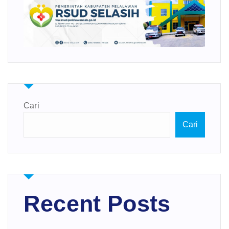
Cari
Cari
Recent Posts