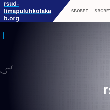
rsud-
S
k
limapuluhkotaka
SBOBET
SBOBE
i
b.org
p
t
o
c
o
n
t
e
n
t