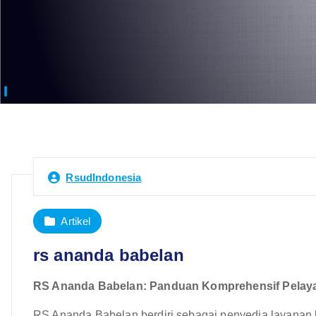
RsudIndonesia
Artikel
rs ananda babelan
RS Ananda Babelan: Panduan Komprehensif Pelaya
RS Ananda Babelan berdiri sebagai penyedia layanan 