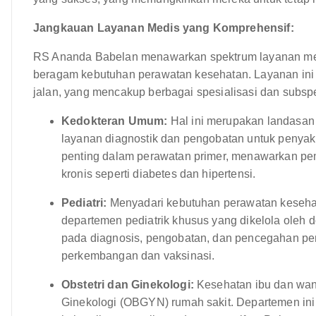
Jangkauan Layanan Medis yang Komprehensif:
RS Ananda Babelan menawarkan spektrum layanan med
beragam kebutuhan perawatan kesehatan. Layanan ini 
jalan, yang mencakup berbagai spesialisasi dan subspe
Kedokteran Umum:
Hal ini merupakan landasan
layanan diagnostik dan pengobatan untuk penya
penting dalam perawatan primer, menawarkan peme
kronis seperti diabetes dan hipertensi.
Pediatri:
Menyadari kebutuhan perawatan keseha
departemen pediatrik khusus yang dikelola oleh 
pada diagnosis, pengobatan, dan pencegahan pen
perkembangan dan vaksinasi.
Obstetri dan Ginekologi:
Kesehatan ibu dan wanit
Ginekologi (OBGYN) rumah sakit. Departemen in