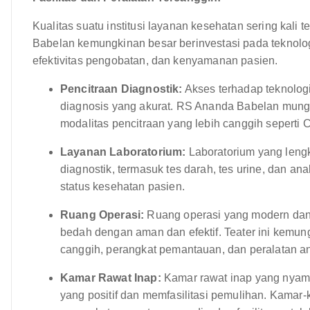
Kualitas suatu institusi layanan kesehatan sering kali 
Babelan kemungkinan besar berinvestasi pada teknolog
efektivitas pengobatan, dan kenyamanan pasien.
Pencitraan Diagnostik:
Akses terhadap teknologi
diagnosis yang akurat. RS Ananda Babelan mung
modalitas pencitraan yang lebih canggih seperti 
Layanan Laboratorium:
Laboratorium yang lengk
diagnostik, termasuk tes darah, tes urine, dan an
status kesehatan pasien.
Ruang Operasi:
Ruang operasi yang modern dan 
bedah dengan aman dan efektif. Teater ini kemu
canggih, perangkat pemantauan, dan peralatan an
Kamar Rawat Inap:
Kamar rawat inap yang nyama
yang positif dan memfasilitasi pemulihan. Kamar-