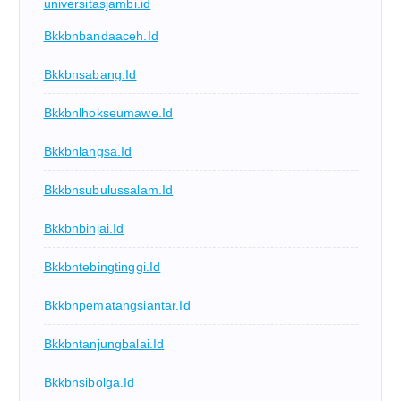
universitasjambi.id
Bkkbnbandaaceh.id
Bkkbnsabang.id
Bkkbnlhokseumawe.id
Bkkbnlangsa.id
Bkkbnsubulussalam.id
Bkkbnbinjai.id
Bkkbntebingtinggi.id
Bkkbnpematangsiantar.id
Bkkbntanjungbalai.id
Bkkbnsibolga.id