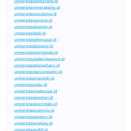
universitassemarang.id
universitasyogyakarta.id
universitassurabaya.id
universitasserang.id
universitasbanten.id
universitasbali.id
universitasdenpasar.id
universitaskupang.id
universitaspontianak.id
universitaspalangkaraya.id
universitasbanjarbaru.id
universitastanjungselor.id
universitasmanado.id
universitaspalu.id
universitasmakassar.id
universitaskendari.id
universitasgorontalo.id
universitasmamuju.id
universitasambon.id
universitasmaluku.id
universitassofifi.id