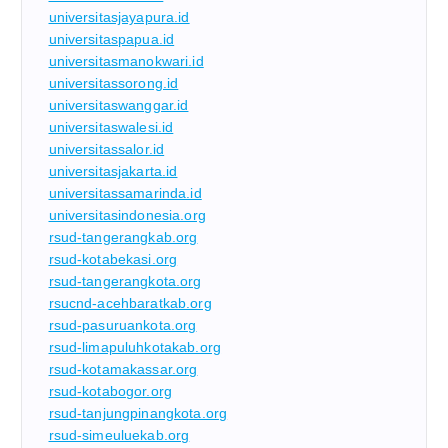
universitasjayapura.id
universitaspapua.id
universitasmanokwari.id
universitassorong.id
universitaswanggar.id
universitaswalesi.id
universitassalor.id
universitasjakarta.id
universitassamarinda.id
universitasindonesia.org
rsud-tangerangkab.org
rsud-kotabekasi.org
rsud-tangerangkota.org
rsucnd-acehbaratkab.org
rsud-pasuruankota.org
rsud-limapuluhkotakab.org
rsud-kotamakassar.org
rsud-kotabogor.org
rsud-tanjungpinangkota.org
rsud-simeuluekab.org