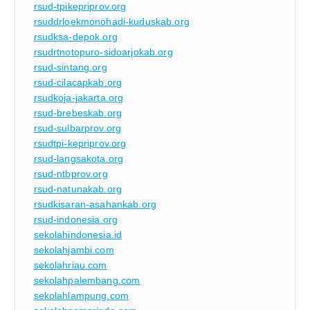
rsud-tpikepriprov.org
rsuddrloekmonohadi-kuduskab.org
rsudksa-depok.org
rsudrtnotopuro-sidoarjokab.org
rsud-sintang.org
rsud-cilacapkab.org
rsudkoja-jakarta.org
rsud-brebeskab.org
rsud-sulbarprov.org
rsudtpi-kepriprov.org
rsud-langsakota.org
rsud-ntbprov.org
rsud-natunakab.org
rsudkisaran-asahankab.org
rsud-indonesia.org
sekolahindonesia.id
sekolahjambi.com
sekolahriau.com
sekolahpalembang.com
sekolahlampung.com