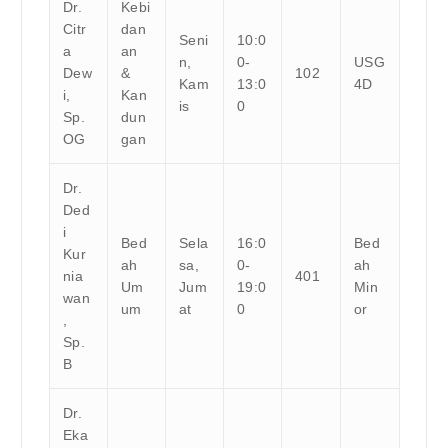
Dr.
Kebi
Citr
dan
Seni
10:0
a
an
n,
0-
USG
Dew
&
102
Kam
13:0
4D
i,
Kan
is
0
Sp.
dun
OG
gan
Dr.
Ded
i
Bed
Sela
16:0
Bed
Kur
ah
sa,
0-
ah
nia
401
Um
Jum
19:0
Min
wan
um
at
0
or
,
Sp.
B
Dr.
Eka