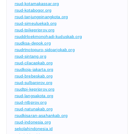
rsud-kotamakassar.org
rsud-kotabogor.org
rsud-tanjungpinangkota.org
rsud-simeuluekab.org
rsud-tpikepriprov.org
rsuddrloekmonohadi-kuduskab.org
rsudksa-depok.org
rsudrtnotopuro-sidoarjokab.org
rsud-sintang.org
rsud-cilacapkab.org
rsudkoja-jakarta.org
rsud-brebeskab.org
rsud-sulbarprov.org
rsudtpi-kepriprov.org
rsud-langsakota.org
rsud-ntbprov.org
rsud-natunakab.org
rsudkisaran-asahankab.org
rsud-indonesia.org
sekolahindonesia.id