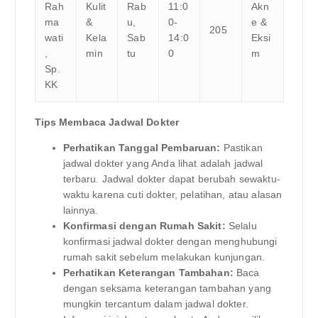
Rah
Kulit
Rab
11:0
Akn
ma
&
u,
0-
e &
205
wati
Kela
Sab
14:0
Eksi
,
min
tu
0
m
Sp.
KK
Tips Membaca Jadwal Dokter
Perhatikan Tanggal Pembaruan:
Pastikan
jadwal dokter yang Anda lihat adalah jadwal
terbaru. Jadwal dokter dapat berubah sewaktu-
waktu karena cuti dokter, pelatihan, atau alasan
lainnya.
Konfirmasi dengan Rumah Sakit:
Selalu
konfirmasi jadwal dokter dengan menghubungi
rumah sakit sebelum melakukan kunjungan.
Perhatikan Keterangan Tambahan:
Baca
dengan seksama keterangan tambahan yang
mungkin tercantum dalam jadwal dokter.