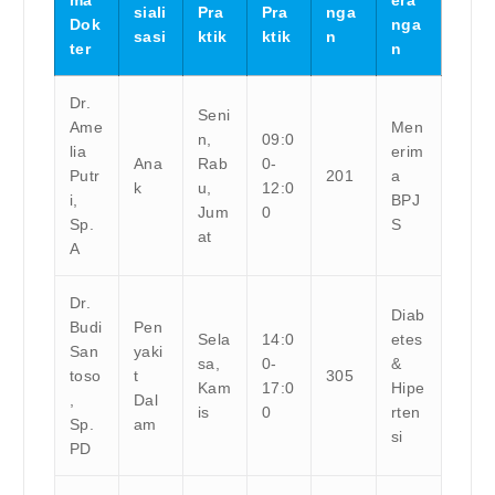
siali
Pra
Pra
nga
Dok
nga
sasi
ktik
ktik
n
ter
n
Dr.
Seni
Ame
Men
n,
09:0
lia
erim
Ana
Rab
0-
Putr
201
a
k
u,
12:0
i,
BPJ
Jum
0
Sp.
S
at
A
Dr.
Diab
Budi
Pen
Sela
14:0
etes
San
yaki
sa,
0-
&
toso
t
305
Kam
17:0
Hipe
,
Dal
is
0
rten
Sp.
am
si
PD