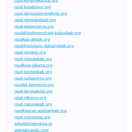
rsud-kotamakassar.org
rsud-kotabogor.org
rsud-tanjungpinangkota.org
rsud-simeuluekab.org
rsud-tpikepriprov.org
rsuddrloekmonohadi-kuduskab.org
rsudksa-depok.org
rsudrtnotopuro-sidoarjokab.org
rsud-sintang.org
rsud-cilacapkab.org
rsudkoja-jakarta.org
rsud-brebeskab.org
rsud-sulbarprov.org
rsudtpi-kepriprov.org
rsud-langsakota.org
rsud-ntbprov.org
rsud-natunakab.org
rsudkisaran-asahankab.org
rsud-indonesia.org
sekolahindonesia.id
sekolahjambi.com