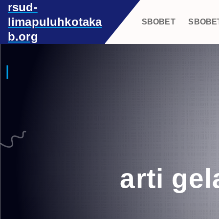
rsud-
S
k
limapuluhkotaka
SBOBET
SBOBE
i
b.org
p
t
o
c
o
n
t
e
n
t
arti ge