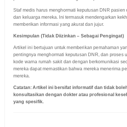
Staf medis harus menghormati keputusan DNR pasien
dan keluarga mereka. Ini termasuk mendengarkan kek
memberikan informasi yang akurat dan jujur.
Kesimpulan (Tidak Diizinkan – Sebagai Pengingat)
Artikel ini bertujuan untuk memberikan pemahaman yang
pentingnya menghormati keputusan DNR, dan proses
kode warna rumah sakit dan dengan berkomunikasi seca
mereka dapat memastikan bahwa mereka menerima per
mereka.
Catatan: Artikel ini bersifat informatif dan tidak bo
konsultasikan dengan dokter atau profesional kes
yang spesifik.