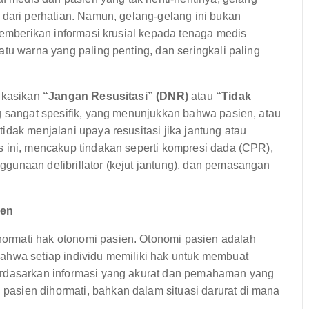
 dari perhatian. Namun, gelang-gelang ini bukan
 memberikan informasi krusial kepada tenaga medis
tu warna yang paling penting, dan seringkali paling
dikasikan
“Jangan Resusitasi” (DNR)
atau
“Tidak
ng sangat spesifik, yang menunjukkan bahwa pasien, atau
idak menjalani upaya resusitasi jika jantung atau
s ini, mencakup tindakan seperti kompresi dada (CPR),
gunaan defibrillator (kejut jantung), dan pemasangan
ien
ormati hak otonomi pasien. Otonomi pasien adalah
ahwa setiap individu memiliki hak untuk membuat
erdasarkan informasi yang akurat dan pemahaman yang
asien dihormati, bahkan dalam situasi darurat di mana